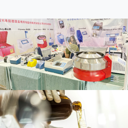
295908
阅读更多
304383