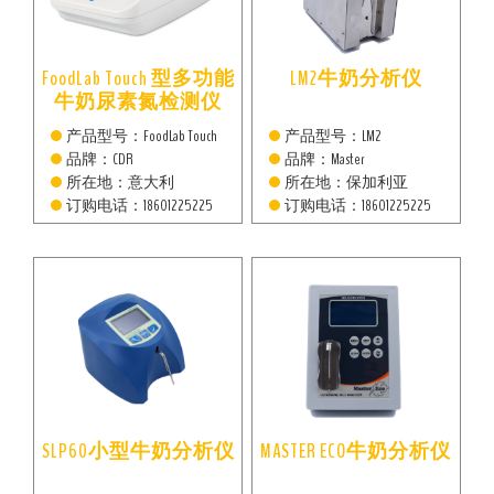
FoodLab Touch 型多功能
LM2牛奶分析仪
牛奶尿素氮检测仪
产品型号：FoodLab Touch
产品型号：LM2
品牌：CDR
品牌：Master
所在地：意大利
所在地：保加利亚
订购电话：18601225225
订购电话：18601225225
SLP60小型牛奶分析仪
MASTER ECO牛奶分析仪