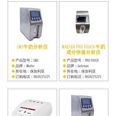
LM2牛奶分析仪
MASTER PRO TOUCH 牛奶
成分快速分析仪
产品型号：LM2
产品型号：PRO TOUCH
品牌：Master
品牌：Lactoscan
所在地：保加利亚
所在地：保加利亚
订购电话：18601225225
订购电话：18601225225