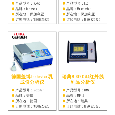
产品型号：SLP60
产品型号：ECO
品牌：Lactoscan
品牌：Milkotester
所在地：保加利亚
所在地：保加利亚
订购电话：18601225225
订购电话：18601225225
德国盖博Lactostar 乳
瑞典MIRIS DMA红外线
成份分析仪
乳品分析仪
产品型号：Lactostar
产品型号：DMA
品牌：盖博
品牌：MIRIS
所在地：德国
所在地：瑞典
订购电话：18601225225
订购电话：18601225225