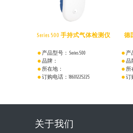
手持式气体检测仪
德国盖博8550菌落计数器
0
产品型号：8550
产品
品牌：德国盖博
品
所在地：德国
所
225
订购电话：18601225225
订购
关于我们