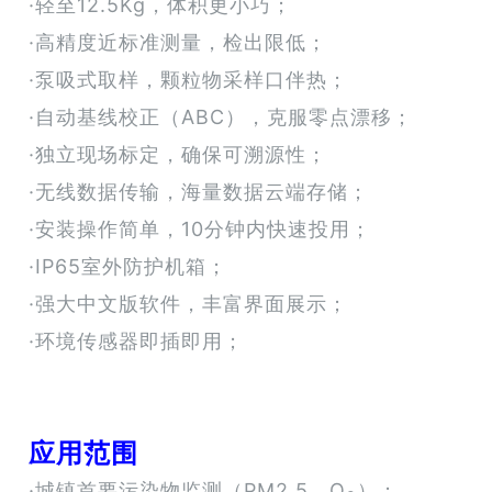
·轻至12.5Kg，体积更小巧；
·高精度近标准测量，检出限低；
·泵吸式取样，颗粒物采样口伴热；
·自动基线校正（ABC），克服零点漂移；
·独立现场标定，确保可溯源性；
·无线数据传输，海量数据云端存储；
·安装操作简单，10分钟内快速投用；
·IP65室外防护机箱；
·强大中文版软件，丰富界面展示；
·环境传感器即插即用；
应用范围
·城镇首要污染物监测（PM2.5、O
）；